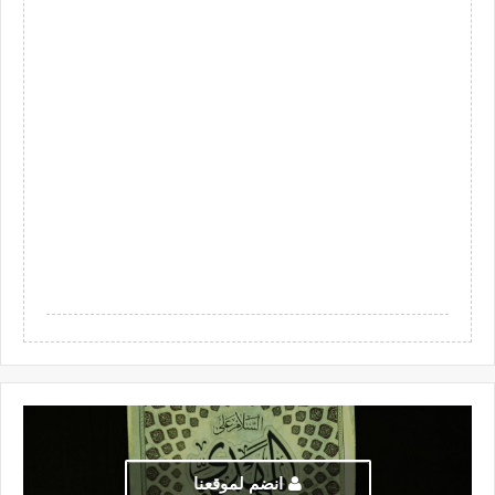
انضم لموقعنا