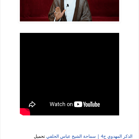
الذكر المهدوي ح4 | سماحة الشيخ عباس الحلفي
تحميل