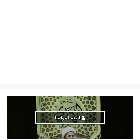
انضم لموقعنا