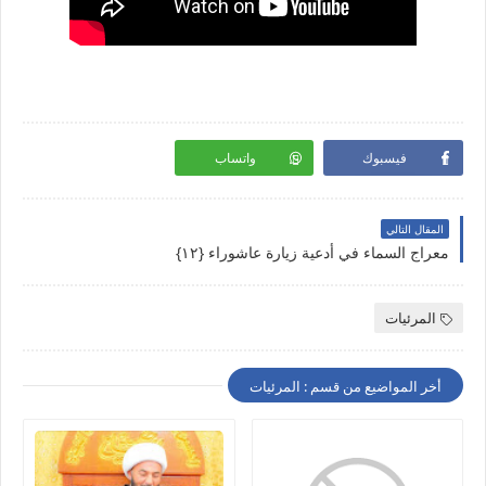
فيسبوك
واتساب
المقال التالي
معراج السماء في أدعية زيارة عاشوراء {١٢}
المرئيات
أخر المواضيع من قسم : المرئيات