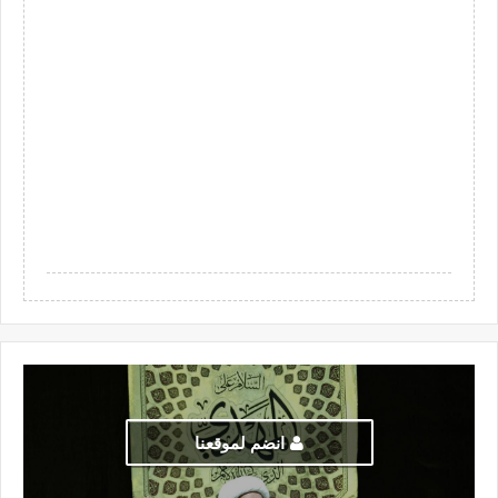
انضم لموقعنا