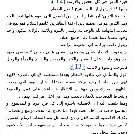
[12]
خيرة الناس في كلّ العصور والأزمنة(
).
ومنها كذلك يقول اية الله الشيخ فاضل الصفار
الحقيقة الاولى: ان انتظار الفرج من الاصول التي يقوم عليها تدين العبد
وهذا التدين هو من صميم دين الائمة الطاهرين عليهم السلام فهو يقع في
مصاف الشهادة لله بالوحدانية وللنبي بالنبوة وللائمة بالولاية فيكون واجبا
وجوبا نفسيا عينيا تعيينيا على جميع العباد.
ويقول دامت بركاته في الحقيقة الرابعة
ان وجوب الانتظار عقلي وشرعي ونفسي عيني تعييني لا يستثنى منهم
أحد وهو واجب على الصغير والكبير والمريض والسليم والمرأة والرجل
[13]
كالتوحيد والنبوة والامامة (
).
اقول والمتأمل في عبادية الانتظار يجدها مستبطنة الإيمان بالقدرة الالهية
فهي من تمام التوحيد ويجد نفسه مصدقا بأخبار النبوة التي وعدت
بالظهور المبارك ومن جهة ان الانتظار هو باعث على عمل والحيوية
والنشاط المصاحب للأيمان بالغيب وهذا من اعلى مراتب الإيمان.
ومما يلتفت اليه ان الافضلية ناضرة إلى كل فرد فرد او للمجموع او
لمجاميع خاصة في أهل الغيبة فهذا مما يحتاج إلى بحث موسع ومفصل.
وكذلك الافضلية الثابتة لأهل زمان غيبته هل تعم اصحاب الإمام الحسين
التي وردت روايات بهم خاصة تثبت انه لم يسبقهم سابق ولا يلحقهم
A
لاحق. فهذا محل تأمل.