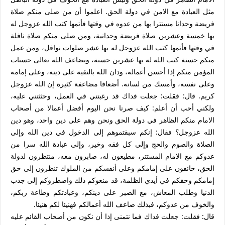
مثل العبادة مع الامن في دولة الحق. اعلموا أن من صلى منكم صلاة
فريضة وحدانا مستترا بها من عدوه في وقتها فأتمها كتب الله عزوجل له
بها خمسة وعشرين صلاة فريضة وحدانية، ومن صلى منكم صلاة نافلة
في وقتها فأتمها كتب الله عزوجل له بها عشر صلوات نوافل، ومن عمل
منكم حسنة كتب الله له بها عشرين حسنة، ويضاعف الله تعالى حسنات
المؤمن منكم إذا أحسن أعماله، ودان الله بالتقية على دينه، وعلى إمامه
وعلى نفسه، وأمسك من لسانه. أضعافا مضاعفة كثيرة إن الله عزوجل
كريم. قال: فقلت: جعلت فداك قد رغبتني في العمل، وحثثتني عليه،
ولكني أحب أن أعلم: كيف صرنا نحن اليوم أفضل أعمالا من أصحاب
الامام منكم الظاهر في دولة الحق ونحن وهم على دين واحد، وهو دين
الله عزوجل؟ فقال: إنكم سبقتموهم إلى الدخول في دين الله وإلى
الصلاة والصوم والحج وإلى كل فقه وخير، وإلى عبادة الله سرا من
عدوكم مع الامام المستتر، مطيعون له، صابرون معه، منتظرون لدولة
الحق، خائفون على إمامكم وعلى أنفسكم من الملوك تنظرون إلى حق
إمامكم وحقكم في أيدي الظلمة، قد منعوكم ذلك واضطروكم إلى جذب
الدنيا وطلب المعاش، مع الصبر على دينكم، وعبادتكم وطاعة ربكم،
والخوف من عدوكم، فبذلك ضاعف الله أعمالكم فهنيئا لكم هنيئا.
قال: فقلت: جعلت فداك فما نتمنى إذا أن نكون من أصحاب القائم عليه