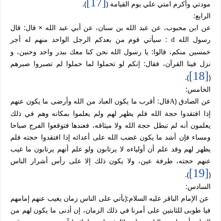
[17]
مودتي وأكرم امتي علي يوم القيامة (
).
الرابع:
عن ابن محبوب، عن عبد الله بن سنان، عن أبي عبد الله × قال: قال
رسول الله
: سيأتي قوم من بعدكم الرجل الواحد منهم له أجر
d
خمسين منكم، قالوا: يا رسول الله نحن كنا معك ببدر واحد وحنين، و
نزل فينا القرآن، فقال: إنكم لو تحملوا لما حملوا لم تصبروا صبرهم
[18]
).
(
الخامس:
عن الصادق (
قال: أقرب ما يكون العباد من الله وأرضى ما يكون عنهم
A
إذا افتقدوا حجة الله فلم يظهر لهم ولم يعلموا بمكانه وهم في ذلك
يعلمون أنه لم تبطل حجة الله ولا ميثاقه، فعندها فتوقعوا الفرج صباحا
ومساء فإن أشد ما يكون غضب الله على أعدائه إذا افتقدوا حجته فلم
يظهر لهم وقد علم أن أولياءه لا يرتابون ولو علم أنهم يرتابون ما غيب
عنهم حجته، طرفة عين، ولا يكون ذلك إلا على رأس أشرار الناس
[19]
).
(
السادس:
عن الإمام الباقر عليه السلام:(يأتي على الناس زمان يغيب عنهم إمامهم
فيا طوبى للثابتين على أمرنا في ذلك الزمان، إن أدنى ما يكون لهم من