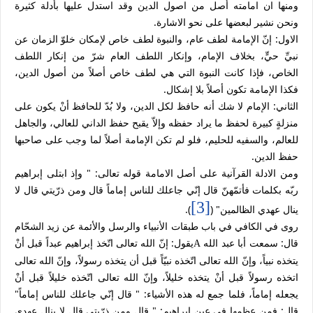
ومنها ان امامته أصل من اصول الدين وقد استدل عليها بأدلة كثيرة
ونحن نشير لبعضها على نحو الاشارة.
الاول: إنّ الإمامة لطف عام، والنبوة لطف خاص لإمكان خلوّ الزمان عن
نبيِّ حيٍّ، بخلاف الإمام، وإنكار اللطف العام شرّ من إنكار اللطف
الخاص، فإذا كانت النبوة التي هي لطف خاص أصلاً من أصول الدين،
فكذا الإمامة تكون أصلاً بلا إشكال.
الثاني:
الإمام لا شك أنه حافظ لكل الدين، ولا بُدّ للحافظ أنْ يكون على
منزلةٍ كبيرة لحفظ ما يراد حفظه وإلاّ يقبح حفظ الداني للعالي، والجاهل
للعالم، والسفيه للحليم، فلو لم تكن الإمامة أصلاً لما وجب على صاحبها
حفظ الدين.
ومن الادلة القرآنية على أصل الامامة قوله تعالى: " وإذ ابتلى إبراهيم
ربّه بكلمات فأتمّهنّ قال إنّي جاعلك للناس إماماً قال ومن ذرّيتي قال لا
[3]
ينال عهدي الظالمين" (
).
روى في الكافي في باب طبقات الأنبياء والرسل والأئمة عن زيد الشحّام
قال: سمعت أبا عبد الله
يقول: إنّ الله تعالى اتّخذ إبراهيم عبداً قبل أنْ
A
يتخذه نبياً، وإنّ الله تعالى اتّخذه نبيّاً قبل أن يتخذه رسولاً، وإنّ الله تعالى
اتخذه رسولاً قبل أنْ يتخذه خليلاً، وإنّ الله تعالى اتّخذه خليلاً قبل أنْ
يجعله إماماً، فلما جمع له هذه الأشياء: " قال إنّي جاعلك للناس إماماً"
قال: فمن عظمها في عين إبراهيم: " قال ومن ذرّيتي قال لا ينال عهدي