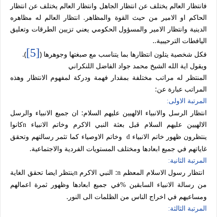
فانتظار العالم يختلف عن انتظار الجاهل وانتظار العالم يختلف عن انتظار
الحاكم او الامير من حيث القوة والمظاهر.
انتظار العالم له مظاهره
الدينية وانتظار الامير والمسؤول الحكومي يعني تزيين الطرقات وتعليق
اليافطات الترحيبية..
[5]
فكل شخصية يتلون انتظارها بما يتناسب مع صبغتها وجوهرها (
).
ويقول اية الله الشيخ محمد جواد الفاضل اللنكراني
المنتظر له مراتب مختلفة بمقدار فهمة ودركة لمفهوم الانتظار وهذه
المراتب عبارة عن:
المرتبة الاولى:
انتظار الرسل والانبياء الالهيين عليهم السلام: ان جميع الانبياء والرسل
الالهيين عليهم السلام قبل بعثة النبي الاكرم وخاتم الانبياء
كانوا
n
ينتظرون ظهور خاتم الانبياء
وخاتم الاوصياء كما تثمر رسالتهم وتحقق
d
غاياتهم في جميع ابعادها ومختلف المستويات الفردية والاجتماعية.
المرتبة الثانية:
انتظار رسول الاسلام المعظم
: النبي الاكرم
ينتظر ايضا تحقق الغاية
n
n
من رسالة الانبياء السابقين
في جميع ابعادها وظهور ثمرة اعمالهم
%
ومساعيهم في اخراج الناس من الظلمات الى النور.
المرتبة الثالثة: