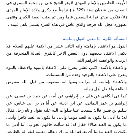
الأربعة الخاصين بالإمام المهدي #وهو الشيخ علي بن محمد السمري في
النصف من شعبان سنة (329 هـ) تزامناً مع ذكرى ولادة الإمام المهدي
(
) فتكون مدتها قرابة السبعين عاما ومن ثم بدئت الغيبة الكبرى وتنتهي
A
بظهوره عجل الله فرجه والذي عاش في هذه الفترة يسمى باهل غيبته .
المسألة الثانية: ما معنى القول بإمامته
القول هو الاعتقاد بإمامته وانه الثاني عشر من الائمة عليهم السلام فلا
يكفي الاعتقاد ببعضهم دون البعض الاخر كالفرق الضالة المنحرفة من
الزيدية والواقفية اخزاهم الله.
والاعتقاد بالأئمة الاثني عشر يتفرع على الاعتقاد بالنبوة والاعتقاد بالنبوة
يتفرع على الاعتقاد بالتوحيد وهذه من المسلمات.
والاعتقاد بإمامته له مراتب ومنها انه منصوب من قبل الله مفترض
الطاعة وأفضل أهل زمانه.
كما في الكافي عن علي بن إبراهيم، عن أبيه، عن حماد بن عيسى، عن
إبراهيم بن عمر اليماني، عن ابن اذينة، عن أبا ن بن أبي عياش، عن
سليم بن قيس قال: سمعت عليا صلوات الله عليه يقول وأتاه رجل فقال
له: ما أدنى ما يكون به العبد مؤمنا وأدنى ما يكون به العبد كافرا وأدنى
ما يكون به العبد ضالا؟ فقال له: قد سألت فافهم الجواب: أما أدنى ما
يكون به العبد مؤمنا أن يعرفه الله تبارك وتعالى نفسه فيقر له بالطاعة،