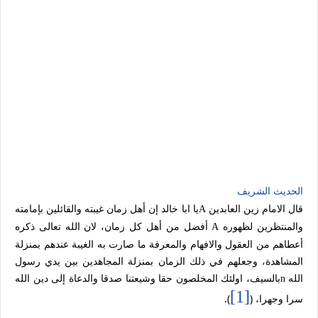
الحديث الشريف
قال الامام زين العابدين
يا ابا خالد إن أهل زمان غيبته والقائلين بإمامته
A
والمنتظرين لظهوره
أفضل من أهل كل زمان، لان الله تعالى ذكره
A
أعطاهم من العقول والافهام والمعرفة ما صارت به الغيبة عندهم بمنزلة
المشاهدة، وجعلهم في ذلك الزمان بمنزلة المجاهدين بين يدي رسول
الله
بالسيف، اولئك المخلصون حقا وشيعتنا صدقا والدعاة إلى دين الله
n
[1]
سرا وجهرا، (
).