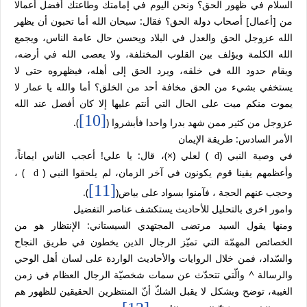
السلام في ظهور الحق؟ ونحن اليوم في إمامتك وطاعتك أفضل أعمالا
من [أعمال] أصحاب دولة الحق؟ فقال: سبحان الله أما تحبون أن يظهر
الله عزوجل الحق والعدل في البلاد ويحسن حال عامة الناس، ويجمع
الله الكلمة ويؤلف بين القلوب المختلفة، ولا يعصى الله في أرضه،
ويقام حدود الله في خلقه، ويرد الحق إلى أهله، فيظهروه حتى لا
يستخفي بشيء من الحق مخافة أحد من الخلق؟ أما والله يا عمار لا
يموت منكم ميت على الحال التي أنتم عليها إلا كان أفضل عند الله
[10]
عزوجل من كثير ممن شهد بدرا واحدا فأبشروا (
).
الأمر السادس: طريقة الإيمان
في وصية النبي (
) لعلي (×)، قال: يا علي! أعجب الناس ايماناً،
d
وأعظمهم يقينا قوم يكونون في آخر الزمان، لم يلحقوا النبي (
) ،
d
[11]
وحجب عنهم الحجة ، فآمنوا بسواد على بياض(
).
وامور اخرى بالتحليل للأحاديث يستكشف عناصر التفضيل
ومنها يقول السيد مرتضى المجتهدي السيستاني: الإنتظار هو من
الخصائص المهمّة التي تميّز الرجال الذين يخطون في طريق النجاح
والسّداد، فمن خلال الروايات والأحاديث الواردة على لسان أهل الوحي
والرسالة ^ والّتي تتحدّث عن سمات شخصيّة الرجال العظام في زمن
الغيبة، توضح وبشكل لا يقبل الشكّ أنّ المنتظرين الحقيقين للظهور هم