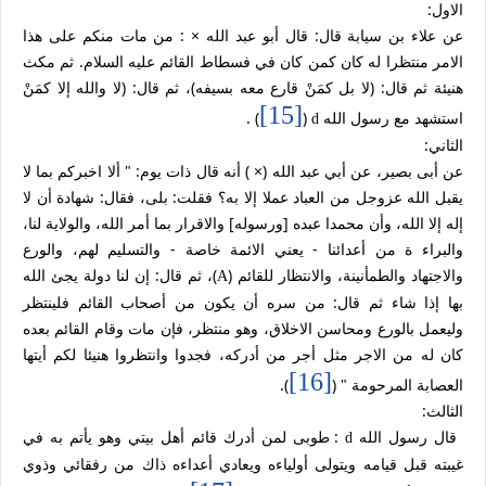
الاول:
عن علاء بن سيابة قال: قال أبو عبد الله × : من مات منكم على هذا
الامر منتظرا له كان كمن كان في فسطاط القائم عليه السلام. ثم مكث
هنيئة ثم قال: (لا بل كمَنْ قارع معه بسيفه)، ثم قال: (لا والله إلا كمَنْ
[15]
استشهد مع رسول الله
(
) .
d
الثاني:
عن أبى بصير، عن أبي عبد الله (× ) أنه قال ذات يوم: " ألا اخبركم بما لا
يقبل الله عزوجل من العباد عملا إلا به؟ فقلت: بلى، فقال: شهادة أن لا
إله إلا الله، وأن محمدا عبده [ورسوله] والاقرار بما أمر الله، والولاية لنا،
والبراء ة من أعدائنا - يعني الائمة خاصة - والتسليم لهم، والورع
والاجتهاد والطمأنينة، والانتظار للقائم (
)، ثم قال: إن لنا دولة يجئ الله
A
بها إذا شاء ثم قال: من سره أن يكون من أصحاب القائم فلينتظر
وليعمل بالورع ومحاسن الاخلاق، وهو منتظر، فإن مات وقام القائم بعده
كان له من الاجر مثل أجر من أدركه، فجدوا وانتظروا هنيئا لكم أيتها
[16]
العصابة المرحومة " (
).
الثالث:
قال رسول الله
: طوبى لمن أدرك قائم أهل بيتي وهو يأتم به في
d
غيبته قبل قيامه ويتولى أولياءه ويعادي أعداءه ذاك من رفقائي وذوي