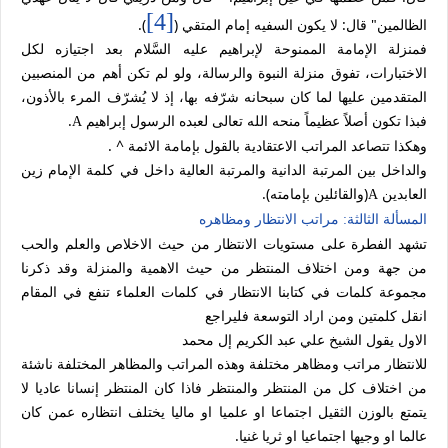
[4]
الظالمين" قال: لا يكون السفيه إمام المتقي (
).
فمنزلة الإمامة الممنوحة لإبراهيم عليه السَّلام بعد اجتيازه لكل
الاختبارات، تفوق منزلة النبوة والرسالة، ولو لم تكن أهم من المنصبين
المتقدمين عليها لما كان سبحانه شرّفه بها، إذ لا يُشرّف المرء بالأذون،
فبذا تكون أصلاً عظيماً منحه الله تعالى لعبده الرسول إبراهيم
.
A
وهكذا تتصاعد المراتب الاعتقادية بالقول بإمامة الائمة ^ .
والداخل بين المرتبة الدانية والمرتبة العالية داخل في كلمة الإمام زين
العابدين
(
والقائلين بإمامته).
A
المسألة الثالثة: مراتب الانتظار ومظاهره
تشهد الفطرة على مستويات الانتظار من حيث الاخلاص والعلم والحب
من جهة ومن اختلاف المنتظر من حيث الاهمية والمنزلة وقد ذكرنا
مجموعة كلمات في كتابنا الانتظار في كلمات العلماء تنفع في المقام
انقل كلمتين ومن اراد التوسعة فليراجع
الاول يقول الشيخ علي عبد الكريم إل محمد
للانتظار مراتب ومظاهر مختلفة وهذه المراتب والمظاهر المختلفة ناشئة
من اختلاف كل من المنتظر والمنتظر فاذا كان المنتظر إنسانا عاديا لا
يتمتع بالوزن الثقيل اجتماعا او علميا او ماليا يختلف انتظاره عمن كان
عالما او وجيها اجتماعيا او ثريا غنيا.