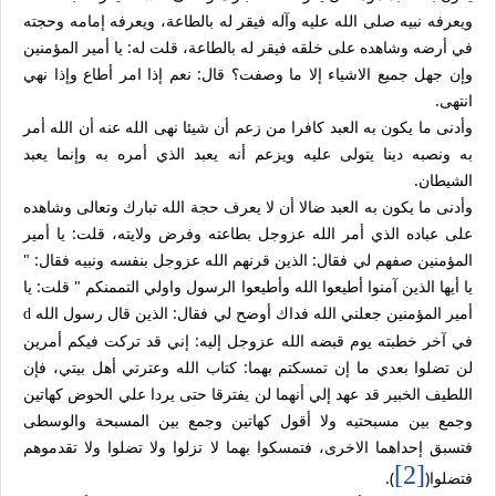
ويعرفه نبيه صلى الله عليه وآله فيقر له بالطاعة، ويعرفه إمامه وحجته
في أرضه وشاهده على خلقه فيقر له بالطاعة، قلت له: يا أمير المؤمنين
وإن جهل جميع الاشياء إلا ما وصفت؟ قال: نعم إذا امر أطاع وإذا نهي
انتهى.
وأدنى ما يكون به العبد كافرا من زعم أن شيئا نهى الله عنه أن الله أمر
به ونصبه دينا يتولى عليه ويزعم أنه يعبد الذي أمره به وإنما يعبد
الشيطان.
وأدنى ما يكون به العبد ضالا أن لا يعرف حجة الله تبارك وتعالى وشاهده
على عباده الذي أمر الله عزوجل بطاعته وفرض ولايته، قلت: يا أمير
المؤمنين صفهم لي فقال: الذين قرنهم الله عزوجل بنفسه ونبيه فقال: "
يا أيها الذين آمنوا أطيعوا الله وأطيعوا الرسول واولي التممنكم " قلت: يا
أمير المؤمنين جعلني الله فداك أوضح لي فقال: الذين قال رسول الله
d
في آخر خطبته يوم قبضه الله عزوجل إليه: إني قد تركت فيكم أمرين
لن تضلوا بعدي ما إن تمسكتم بهما: كتاب الله وعترتي أهل بيتي، فإن
اللطيف الخبير قد عهد إلي أنهما لن يفترقا حتى يردا علي الحوض كهاتين
وجمع بين مسبحتيه ولا أقول كهاتين وجمع بين المسبحة والوسطى
فتسبق إحداهما الاخرى، فتمسكوا بهما لا تزلوا ولا تضلوا ولا تقدموهم
[2]
فتضلوا(
).