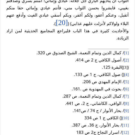
الثواب أن يناديهم الباري جل جلاله: عبادي وإمائي! آمنتم بسري وصدقتم
بغيبي، فابشروا بحسن الثواب مني، فأنتم عبادي وإمائي حقا منكم
أتقبل، وعنكم أعفو، ولكم أغفر، وبكم أسقي عبادي الغيث وأدفع عنهم
[20]
البلاء ولولاكم لأنزلت عليهم عذابي) (
).
والأحاديث كثيرة في هذا الباب فليراجع المجاميع الحديثية لمن اراد
الزيادة.
/
كمال الدين وتمام النعمة، الشيخ الصدوق ص 320.
[1]
/ أصول الكافي ج 2 ص 414.
[2]
)
(
البقرة 125.
[3]
)
) صول الكافي، ج 1 ص 133.
[4]
/ الإمام المهدي ص 206.
[5]
/
بحوث في المهدوية ص .161.
[6]
/
كمال الدين وتمام النعمة، ص 287.
[7]
/
الوافي، الكاشاني، ج 2، ص 441.
[8]
/ بحار الأنوار / ج 74 / ص141.
[9]
)
) الكافي ج 1 ص 334
[10]
/
بحار الأنوار، ج 36، ص 387.
[11]
/ اسرار النجاح ج2 ص 183
[12]