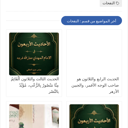
النفحات
أخر المواضيع من قسم : النفحات
الحديث الرابع والثلاثون هو
الحديث الثالث والثلاثون اَلْقَائِمُ
صاحب الوجه الأقمر، والجبين
مِنَّا مَنْصُورٌ بِالرُّعْبِ، مُؤَيَّدٌ
الأزهر
بِالنَّصْرِ