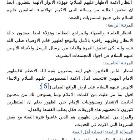
انتظار الائمة الاطهار عليهم السلام: فهؤلاء الانوار الالهية ينتظرون ايضا
ان تتحقق الغالية من رسالة النبي الاكرم
والانبياء السابقين عليهم
n
السلام على جميع المستويات والصعد.
المرتبة الرابعة:
انتظار العلماء والفقهاء والمراجع العظام: وهؤلاء ايضا يعيشون حالة
الانتظار وقلوبهم زاخرة بالأمل والتوقع لظهور خاتم الاوصياء صلى الله
عليه واله لكي تتحقق الثمرة والغاية من ارسال الرسل والانبياء الالهيين
عليهم السلام في اجواء المجتمعات البشرية.
المرتبة الخامسة:
انتظار الناس العاديين: فهم ايضا ينتظرون بقية الله الاعظم #فبظهور
الامام المهدي #تتجسد امال الائمة المعصومين عليهم السلام والانبياء
[6]
الالهيين عليهم السلام على ارض الواقع العملي (
).
اقول بما مر عليك من كلمات الاعلام وبما يستوحى لك من مجموع
أحاديث الانتظار ومسؤوليات الإمام حين الظهور يعلم ان المنتظرين
كثيرون لا تحصيهم هذه الوريقات فكل يطلب القسط والعدل.
والمراد من المنتظرين لظهوره هم الذين عاشوا فترة الغيبة مع بعض
الشروط التي ذكرت في الحديث.
المسألة الرابعة: افضلية أهل الغيبة
والافضلية المذكورة في الحديث ناظرة إلى عدة امور