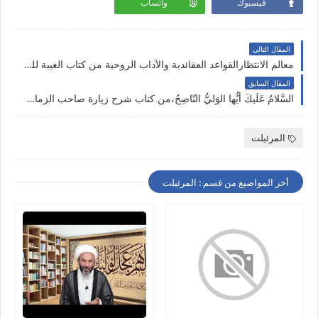
فيسبوك
واتساب
المقال التالي
معالم الانتظارالقواعد العقائدية والآداب الروحية من كتاب الغيبة للنعماني رحمه الله الباب السابع
المقال السابق
السَّلامُ عَلَيكَ أيُّها الوَليُّ النّاصِحُ،من كتاب شرح زيارة صاحب الزمان عجل الله فرجه يوم الجمعةالسَّلامُ عَلَيكَ أيُّها الوَليُّ النّاصِحُ،
المرئيلت
أخر المواضيع من قسم : المرئيلت