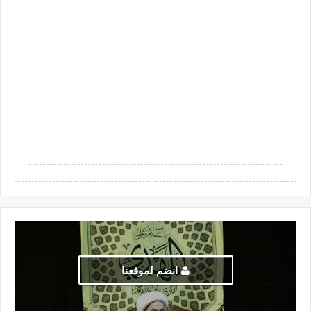
انضم لموقعنا