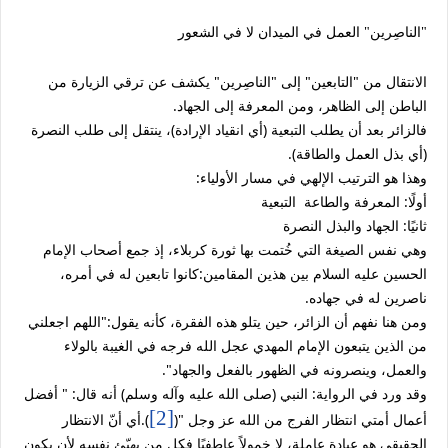
"الناصِرين" العمل في الميدان لا في الشعور
الانتقال من "التابعين" إلى "الناصِرين" يكشف عن ترقي الزيارة من
الباطن إلى الظاهر، ومن المعرفة إلى الجهاد.
فالزائر بعد أن يطلب التبعية (أي انقياد الإرادة)، ينتقل إلى طلب النصرة
(أي بذل العمل والطاقة).
وهذا هو الترتيب الإلهي في مسار الأولياء:
أولًا: المعرفة والطاعة
التبعية
ثانيًا: الجهاد والبذل
النصرة
وهي نفس الصيغة التي خُتمت بها ثورة كربلاء، إذ جمع أصحاب الإمام
الحسين عليه السلام بين هذين المقامين:كانوا تابعين له في أمره،
ناصرين له في جهاده.
ومن هنا نفهم أن الزائر، حين يتلو هذه الفقرة، كأنه يقول:"اللهم اجعلني
من الذين يتبعون الإمام المهدي عجل الله فرجه في الغيبة بالولاء
والعمل، وينصرونه في الظهور بالفعل والجهاد".
وقد ورد في الرواية: النبي (صلى الله عليه وآله وسلم) أنه قال: " أفضل
[2]
أعمال أمتي انتظار الفرج من الله عز وجل "(
).أي أنّ الانتظار
الحقيقي هو عبادة عاملة، لا خمولاً عاطفيًا فكل من يهيّئ نفسه لأن يكون