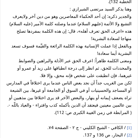
الخطبة 132).
وهنا يذكر السيد مرتضى الشيرازي :
والجدير ذكره: إن أحد الحكماء المعاصرين وهو من دين آخر ولايعرف
التشيع ولا الأئمة (عليهم السلام) عندما وصلته كلمة الأمير (عليه السلام)
هذه «اعرف الحق تعرف أهله»، قال: إن هذه الكلمة بمفردها تصلح
منهاجا لسعادة البشرية!
وبالفعل إذا عملت الإنسانية بهذه الكلمة الرائعة والقيِّمة فسوف تسعد
البشرية أيما سعادة!
ومعنى الكلمة ظاهراً: اعرف الحق عبر الأدلة والبراهين والضوابط
والمحددات للحق، ثم انظر إلى درجة انطباقها على زيد أو عمرو أو
غيرهما، فإن انطبقت على شخص فإنه محق، وإلا فلا.
لكن من الغريب جداً أن نجد بعض الناس عندما يرى اختلافاً في المدارس
أو المساجد والحسينيات أو في السوق أو الجامعة أو غيرها، بين الشيعة
تراه يضعف إيمانه أو ينهار، والبعض الآخر قد يرى اختلافا بين مذهبين أو
بين عالمين معينين فيعتقد أن الدين بأكمله كذب وافتراء - والعياذ باللّه -.
( المرابطة في زمن الغيبة الكبرى ص: 112).
/ الكافي - الشيخ الكليني - ج ٢ - الصفحة ٧4.
[1]
/ البحار، ص 136 و 137.
[2]