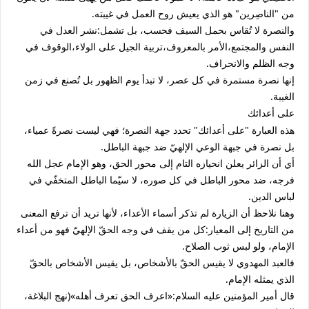
من "الناصِرين" هو الذي يعيش روح العمل في غيبته.
والنصرة لا تُقاس بحمل السيف فحسب، بل تشمل:نشر العدل في
النفس والمجتمع،الأمر بالمعروف،تربية الجيل على الولاء،الوقوف في
وجه الظلم والانحراف.
إنها نصرة مستمرة في كل عصر، لا تبدأ يوم الظهور بل تُصنع في زمن
الغيبة.
على أعدائك
هذه العبارة "على أعدائك" تحدد جهة النصرة؛ فهي ليست نصرةً عمياء،
بل نصرة في جبهة الوعي الإلهيّ ضد جبهة الباطل.
أي أن الزائر يعلن انحيازه التام إلى محور الحق، وهو الإمام عجل الله
فرجه، ضد محور الباطل في كل صوره، لا سيّما الباطل المتخفّي في
لباس الدين.
وهنا نلاحظ أن الزيارة لم تذكر أسماء الأعداء، لأنها تريد أن ترفع المعنى
من التاريخ إلى المعيار:كل من يقف في وجه الحقّ الإلهيّ فهو من أعداء
الإمام، ولو لبس ثوب الصلاح.
فالعبد المهدوي لا يقيس الحقّ بالأشخاص، بل يقيس الأشخاص بالحقّ
الذي يمثله الإمام.
قال أمير المؤمنين عليه السلام:«اعرف الحق تعرف أهله»(نهج البلاغة،