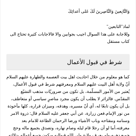
وَالتَّابِعينَ
وَالنَّاصِرينَ لَكَ عَلى أعدائِكَ
لماذ"التابعين"
وللاجابة على هذا السوال اجيب بجوابين والا فالاجابات كثيرة تحتاج الى
كتاب مستقل
شرط في قبول الأعمال
كما هو معلوم من خلال احاديث اهل بيت العصمة والطهارة عليهم السلام
أنّ ولاية أهل البيت عليهم السلام ومعرفتهم شرط في قبول الأعمال،
يُعتبر من الأمور المسلّمة، بل تكون من ضروريّات مذهب التشيّع
المقدّس. فالزائر لا يطلب أن يكون مجرد مناصرٍ سياسي أو متعاطف،
بل أن يكون تابعًا له، أي أنّ مسيره، وهدفه، وميزان قراره، كلها مأخوذة
من نور الإمام.فعن زرارة، عن أبي جعفر عليه السلام قال: ذروة الامر
وسنامه ومفتاحه وباب الأشياء ورضا الرحمان الطاعة للامام بعد
معرفته،أما لو أن رجلا قام ليله وصام نهاره، وتصدق بجميع ماله وحج
جميع دهره،ولم يعرف ولاية ولي الله فيواليه ويكون جميع أعماله بدلالته