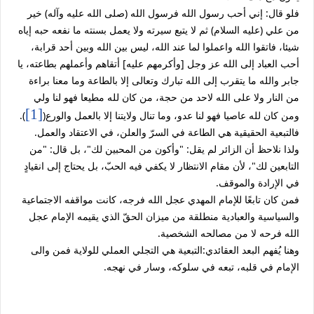
فلو قال: إني أحب رسول الله فرسول الله (صلى الله عليه وآله) خير
من علي (عليه السلام) ثم لا يتبع سيرته ولا يعمل بسنته ما نفعه حبه إياه
شيئا، فاتقوا الله واعملوا لما عند الله، ليس بين الله وبين أحد قرابة،
أحب العباد إلى الله عز وجل [وأكرمهم عليه] أتقاهم وأعملهم بطاعته، يا
جابر والله ما يتقرب إلى الله تبارك وتعالى إلا بالطاعة وما معنا براءة
من النار ولا على الله لاحد من حجة، من كان لله مطيعا فهو لنا ولي
[1]
ومن كان لله عاصيا فهو لنا عدو، وما تنال ولايتنا إلا بالعمل والورع(
).
فالتبعية الحقيقية هي الطاعة في السرّ والعلن، في الاعتقاد والعمل.
ولذا نلاحظ أن الزائر لم يقل: "وأكون من المحبين لك"، بل قال: "من
التابعين لك"، لأن مقام الانتظار لا يكفي فيه الحبّ، بل يحتاج إلى انقيادٍ
في الإرادة والموقف.
فمن كان تابعًا للإمام المهدي عجل الله فرجه، كانت مواقفه الاجتماعية
والسياسية والعبادية منطلقة من ميزان الحقّ الذي يقيمه الإمام عجل
الله فرحه لا من مصالحه الشخصية.
وهنا يُفهم البعد العقائدي:التبعية هي التجلي العملي للولاية فمن والى
الإمام في قلبه، تبعه في سلوكه، وسار في نهجه.