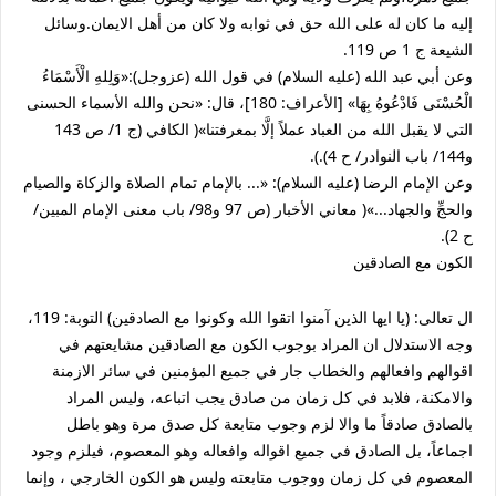
إليه ما كان له على الله حق في ثوابه ولا كان من أهل الايمان.وسائل
الشيعة ج 1 ص 119.
وعن أبي عبد الله (عليه السلام) في قول الله (عزوجل):«وَلِلهِ الْأَسْمَاءُ
الْحُسْنَى فَادْعُوهُ بِهَا» [الأعراف: 180]، قال: «نحن والله الأسماء الحسنى
التي لا يقبل الله من العباد عملاً إلَّا بمعرفتنا»(
الكافي (ج 1/ ص 143
و144/ باب النوادر/ ح 4).).
وعن الإمام الرضا (عليه السلام): «... بالإمام تمام الصلاة والزكاة والصيام
والحجِّ والجهاد...»( معاني الأخبار (ص 97 و98/ باب معنى الإمام المبين/
ح 2).
الكون مع الصادقين
ال تعالى: (يا ايها الذين آمنوا اتقوا الله وكونوا مع الصادقين) التوبة: 119،
وجه الاستدلال ان المراد بوجوب الكون مع الصادقين مشايعتهم في
اقوالهم وافعالهم والخطاب جار في جميع المؤمنين في سائر الازمنة
والامكنة، فلابد في كل زمان من صادق يجب اتباعه، وليس المراد
بالصادق صادقاً ما والا لزم وجوب متابعة كل صدق مرة وهو باطل
اجماعاً، بل الصادق في جميع اقواله وافعاله وهو المعصوم، فيلزم وجود
المعصوم في كل زمان ووجوب متابعته وليس هو الكون الخارجي ، وإنما