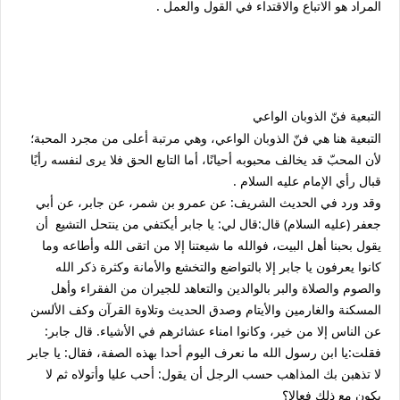
المراد هو الاتباع والاقتداء في القول والعمل .
التبعية فنّ الذوبان الواعي
التبعية هنا هي فنّ الذوبان الواعي، وهي مرتبة أعلى من مجرد المحبة؛
لأن المحبّ قد يخالف محبوبه أحيانًا، أما التابع الحق فلا يرى لنفسه رأيًا
قبال رأي الإمام عليه السلام .
وقد ورد في الحديث الشريف: عن عمرو بن شمر، عن جابر، عن أبي
جعفر (عليه السلام) قال:قال لي: يا جابر أيكتفي من ينتحل التشيع
أن
يقول بحبنا أهل البيت، فوالله ما شيعتنا إلا من اتقى الله وأطاعه وما
كانوا يعرفون يا جابر إلا بالتواضع والتخشع والأمانة وكثرة ذكر الله
والصوم والصلاة والبر بالوالدين والتعاهد للجيران من الفقراء وأهل
المسكنة والغارمين والأيتام وصدق الحديث وتلاوة القرآن وكف الألسن
عن الناس إلا من خير، وكانوا امناء عشائرهم في الأشياء. قال جابر:
فقلت:يا ابن رسول الله ما نعرف اليوم أحدا بهذه الصفة، فقال: يا جابر
لا تذهبن بك المذاهب حسب الرجل أن يقول: أحب عليا وأتولاه ثم لا
يكون مع ذلك فعالا؟